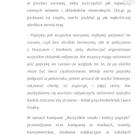
w postaci surowej, żeby oszczędzić jak najwięcej
cennych witamin i składników mineralnych. Chcąc ją
podawać na ciepło, warto poddać ją jak najkrótszej
obróbce termicznej.
– Paprykę, jak wszystkie warzywa, najlepiej spożywać na
surowo, czyli bez obróbki termicznej, ale w połączeniu
z tłuszczem i białkiem, żeby dostarczyć organizmowi
wszystkie składniki odżywcze. Nie wszyscy mogą natomiast
jeść paprykę na surowo ze względu na to, że jej skórka
może być nieco ciężkostrawna. Wtedy warto paprykę
podgrzać w piekarniku, potem wrzucić do worka foliowego,
odczekać chwilę, aż zaparuje, i zdjąć skórę. Nie
pozbędziemy się wartości odżywczych, natomiast papryka
będzie znacznie lżej strawna –
mówi psychodietetyk Laura
Osęka.
W ramach kampanii „Wszystkie smaki i kolory papryki”
przewidziano m.in. kampanię w mediach, eventy
konsumenckie, działania edukacyjne w szkołach