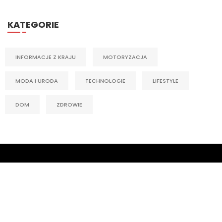
KATEGORIE
INFORMACJE Z KRAJU
MOTORYZACJA
MODA I URODA
TECHNOLOGIE
LIFESTYLE
DOM
ZDROWIE
© Copyright polskawita.p | Wszelkie Prawa Zastrzeżone.