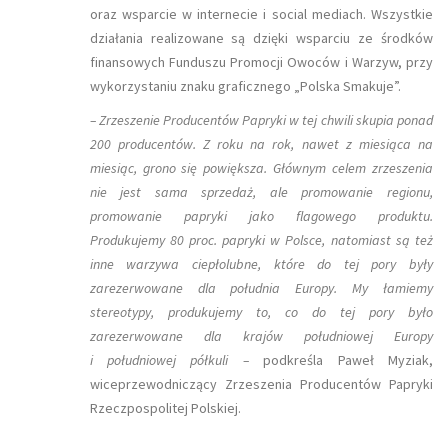
oraz wsparcie w internecie i social mediach. Wszystkie
działania realizowane są dzięki wsparciu ze środków
finansowych Funduszu Promocji Owoców i Warzyw, przy
wykorzystaniu znaku graficznego „Polska Smakuje”.
– Zrzeszenie Producentów Papryki w tej chwili skupia ponad
200 producentów. Z roku na rok, nawet z miesiąca na
miesiąc, grono się powiększa. Głównym celem zrzeszenia
nie jest sama sprzedaż, ale promowanie regionu,
promowanie papryki jako flagowego produktu.
Produkujemy 80 proc. papryki w Polsce, natomiast są też
inne warzywa ciepłolubne, które do tej pory były
zarezerwowane dla południa Europy. My łamiemy
stereotypy, produkujemy to, co do tej pory było
zarezerwowane dla krajów południowej Europy
i południowej półkuli –
podkreśla Paweł Myziak,
wiceprzewodniczący Zrzeszenia Producentów Papryki
Rzeczpospolitej Polskiej.