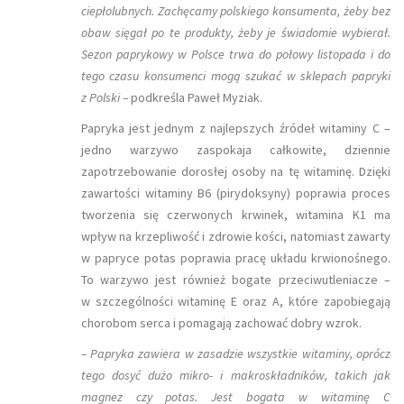
ciepłolubnych. Zachęcamy polskiego konsumenta, żeby bez
obaw sięgał po te produkty, żeby je świadomie wybierał.
Sezon paprykowy w Polsce trwa do połowy listopada i do
tego czasu konsumenci mogą szukać w sklepach papryki
z Polski –
podkreśla Paweł Myziak.
Papryka jest jednym z najlepszych źródeł witaminy C –
jedno warzywo zaspokaja całkowite, dziennie
zapotrzebowanie dorosłej osoby na tę witaminę. Dzięki
zawartości witaminy B6 (pirydoksyny) poprawia proces
tworzenia się czerwonych krwinek, witamina K1 ma
wpływ na krzepliwość i zdrowie kości, natomiast zawarty
w papryce potas poprawia pracę układu krwionośnego.
To warzywo jest również bogate przeciwutleniacze –
w szczególności witaminę E oraz A, które zapobiegają
chorobom serca i pomagają zachować dobry wzrok.
– Papryka zawiera w zasadzie wszystkie witaminy, oprócz
tego dosyć dużo mikro- i makroskładników, takich jak
magnez czy potas. Jest bogata w witaminę C