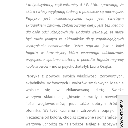
i antyoksydanty, czyli witaminy A i E, które sprawiają, że
skóra i włosy wyglądają ładniej, a paznokcie są mocniejsze.
Papryka jest niskokaloryczna, czyli jest świetnym
składnikiem zdrowej, zbilansowanej diety, jest też idealna
dla osób odchudzających się. Badania wskazują, że może
być także jednym ze składników diety zapobiegających
wystąpieniu nowotworów. Ostra papryka jest z kolei
bogata w kapsaicynę, która wspomaga odchudzanie,
przyspiesza spalanie materii, a ponadto łagodzi migreny
i bóle stawów –
mówi psychodietetyk Laura Osęka.
Papryka z powodu swoich właściwości zdrowotnych,
składników odżywczych i walorów smakowych idealnie
wpisuje się w zbilansowaną dietę. Świeże
warzywo składa się głównie z wody i niewielkich
WSPÓŁPRACA
ilości węglowodanów, jest także dobrym źródłem
błonnika. Wartość kulinarna i zdrowotna papryki jest
niezależna od koloru, chociaż czerwone i pomarańczowe
warzywa uchodzą za najsłodsze. Najlepiej spożywać ją