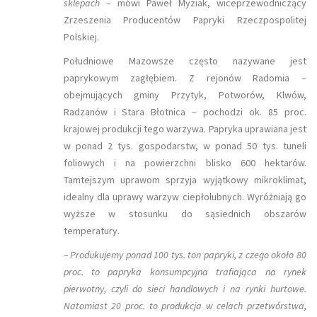
sklepach
– mówi Paweł Myziak, wiceprzewodniczący
Zrzeszenia Producentów Papryki Rzeczpospolitej
Polskiej.
Południowe Mazowsze często nazywane jest
paprykowym zagłębiem. Z rejonów Radomia –
obejmujących gminy Przytyk, Potworów, Klwów,
Radzanów i Stara Błotnica – pochodzi ok. 85 proc.
krajowej produkcji tego warzywa. Papryka uprawiana jest
w ponad 2 tys. gospodarstw, w ponad 50 tys. tuneli
foliowych i na powierzchni blisko 600 hektarów.
Tamtejszym uprawom sprzyja wyjątkowy mikroklimat,
idealny dla uprawy warzyw ciepłolubnych. Wyróżniają go
wyższe w stosunku do sąsiednich obszarów
temperatury.
– Produkujemy ponad 100 tys. ton papryki, z czego około 80
proc. to papryka konsumpcyjna trafiająca na rynek
pierwotny, czyli do sieci handlowych i na rynki hurtowe.
Natomiast 20 proc. to produkcja w celach przetwórstwa,