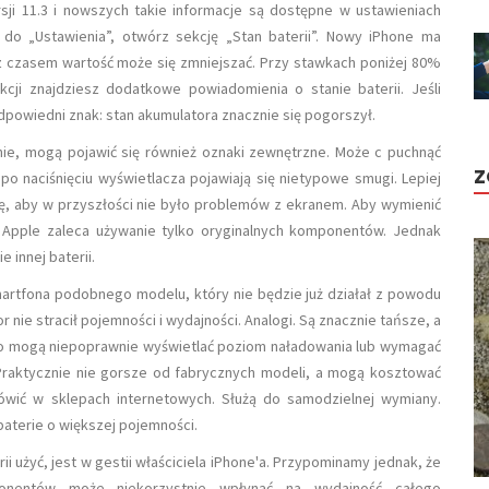
sji 11.3 i nowszych takie informacje są dostępne w ustawieniach
 do „Ustawienia”, otwórz sekcję „Stan baterii”. Nowy iPhone ma
 czasem wartość może się zmniejszać. Przy stawkach poniżej 80%
cji znajdziesz dodatkowe powiadomienia o stanie baterii. Jeśli
 odpowiedni znak: stan akumulatora znacznie się pogorszył.
wnie, mogą pojawić się również oznaki zewnętrzne. Może c puchnąć
Z
 po naciśnięciu wyświetlacza pojawiają się nietypowe smugi. Lepiej
ę, aby w przyszłości nie było problemów z ekranem. Aby wymienić
i, Apple zaleca używanie tylko oryginalnych komponentów. Jednak
 innej baterii.
martfona podobnego modelu, który nie będzie już działał z powodu
 nie stracił pojemności i wydajności. Analogi. Są znacznie tańsze, a
to mogą niepoprawnie wyświetlać poziom naładowania lub wymagać
Praktycznie nie gorsze od fabrycznych modeli, a mogą kosztować
mówić w sklepach internetowych. Służą do samodzielnej wymiany.
aterie o większej pojemności.
i użyć, jest w gestii właściciela iPhone'a. Przypominamy jednak, że
ponentów może niekorzystnie wpłynąć na wydajność całego