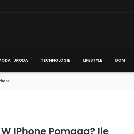
MODA I URODA
TECHNOLOGIE
LIFESTYLE
DOM
hone...
 W IPhone Pomaga? Ile