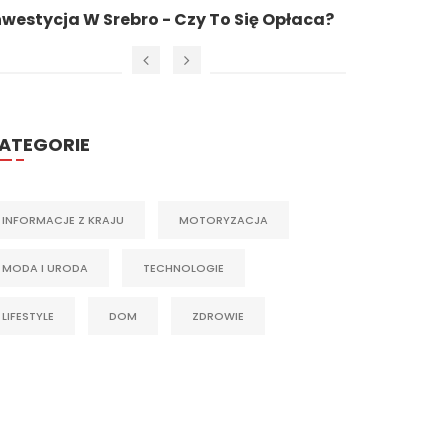
estycja W Srebro - Czy To Się Opłaca?
Cena Złot
ATEGORIE
INFORMACJE Z KRAJU
MOTORYZACJA
MODA I URODA
TECHNOLOGIE
LIFESTYLE
DOM
ZDROWIE