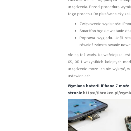
Kto Do Mnie Dzwoni? Oszustwa
urządzenia. Przed procedurą wymia
Telefoniczne
tego procesu. Do plusów należy zali
Zwiększenie wydajności iPhon
Smartfon będzie w stanie dł
Poprawa wyglądu. Jeśli st
również zainstalowanie nowe
Ale są też wady. Najważniejsza jest
XS, XR i wszystkich kolejnych mo
urządzenie może ich nie wykryć, w
ustawieniach.
Wymiana baterii iPhone 7 może b
stronie
https://ibroken.pl/wymi