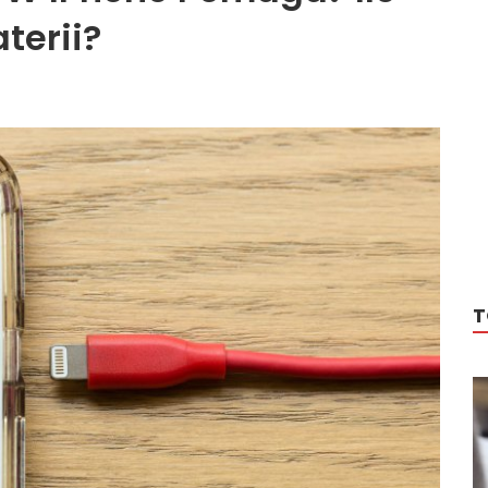
terii?
T