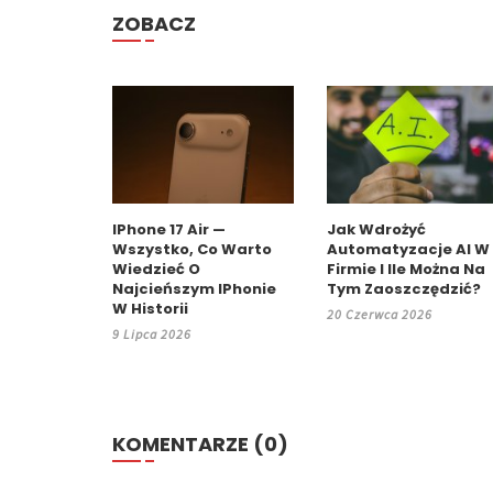
ZOBACZ
IPhone 17 Air —
Jak Wdrożyć
Wszystko, Co Warto
Automatyzacje AI W
Wiedzieć O
Firmie I Ile Można Na
Najcieńszym IPhonie
Tym Zaoszczędzić?
W Historii
20 Czerwca 2026
9 Lipca 2026
KOMENTARZE (0)