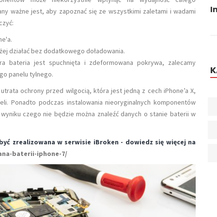
Jak Przygotować Się Do Maratonu?
Inw
ny ważne jest, aby zapoznać się ze wszystkimi zaletami i wadami
czyć:
e'a.
użej działać bez dodatkowego doładowania.
ara bateria jest spuchnięta i zdeformowana pokrywa, zalecamy
K
go panelu tylnego.
 utrata ochrony przed wilgocią, która jest jedną z cech iPhone’a X,
deli. Ponadto podczas instalowania nieoryginalnych komponentów
 wyniku czego nie będzie można znaleźć danych o stanie baterii w
yć zrealizowana w serwisie iBroken - dowiedz się więcej na
ana-baterii-iphone-7/