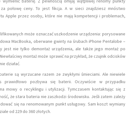
e wymienić baterię. Z pewnością omijaj wątpliwej renomy punkty
za połowę ceny. To jest fikcja. A w sieci znajdziesz mnóstwo
ętu Apple przez osoby, które nie mają kompetencji i problemach,
alifikowanych może oznaczać uszkodzenie urządzenia: porysowane
budowa MacBooka, oberwane gwinty na śrubach iPhone Pentalobe –
y jest nie tylko demontaż urządzenia, ale także jego montaż po
Niewłaściwy montaż może sprawić na przykład, że czujnik odcisków
ie działać.
baterie są wyrzucane razem ze zwykłymi śmieciami. Ale niewiele
is prawidłowo pozbywa się baterii. Oczywiście w przypadku
a mowy o recyklingu i utylizacji. Tymczasem kontaktując się z
ć, że stara bateria nie zaszkodzi środowisku. Jeśli zatem zależy
ecydować się na renomowanym punkt usługowy. Sam koszt wymiany
ziale od 229 do 360 złotych.