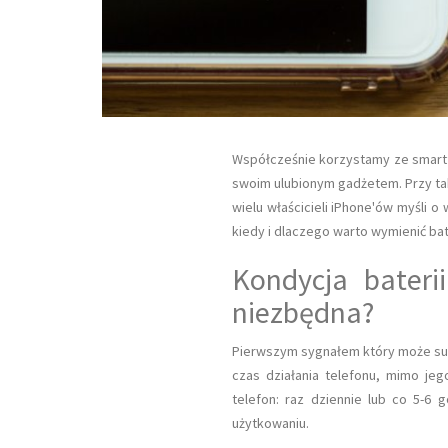
Współcześnie korzystamy ze smartfo
swoim ulubionym gadżetem. Przy ta
wielu właścicieli iPhone'ów myśli 
kiedy i dlaczego warto wymienić bater
Kondycja bateri
niezbędna?
Pierwszym sygnałem który może s
czas działania telefonu, mimo je
telefon: raz dziennie lub co 5-6
użytkowaniu.