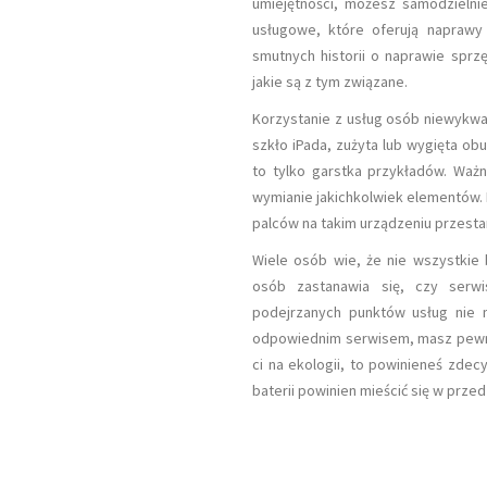
umiejętności, możesz samodzielni
usługowe, które oferują naprawy 
smutnych historii o naprawie sprz
jakie są z tym związane.
Korzystanie z usług osób niewykw
szkło iPada, zużyta lub wygięta o
to tylko garstka przykładów. Ważn
wymianie jakichkolwiek elementów. 
palców na takim urządzeniu przestan
Wiele osób wie, że nie wszystkie 
osób zastanawia się, czy serw
podejrzanych punktów usług nie m
odpowiednim serwisem, masz pewnoś
ci na ekologii, to powinieneś zd
baterii powinien mieścić się w przed