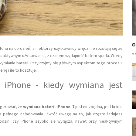
G
na na co dzień, a niektórzy użytkownicy wręcz nie rozstają się ze
8 
k aktywnym użytkowaniu, z czasem wydajność baterii spada. Wtedy
o wymianie baterii. Przyjrzyjmy się głównym aspektom tego procesu:
ię i ile to kosztuje.
i iPhone - kiedy wymiana jest
ugerować, że
wymiana baterii iPhone 7
jest niezbędna, jest krótki
go pełnego naładowania. Zwróć uwagę na to, jak często ładujesz
 godzin, czy iPhone szybko się wyłącza, nawet przy nieaktywnym