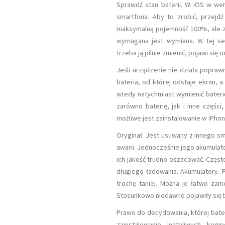
Sprawdź stan baterii. W iOS w wer
smartfona. Aby to zrobić, przejdź
maksymalną pojemność 100%, ale z
wymagana jest wymiana. W tej sek
trzeba ją pilnie zmienić, pojawi się
Jeśli urządzenie nie działa popra
bateria, od której odstaje ekran, a
wtedy natychmiast wymienić bateri
zarówno baterię, jak i inne częśc
możliwe jest zainstalowanie w iPhonie
Oryginał. Jest usuwany z innego s
awarii. Jednocześnie jego akumulator
ich jakość trudno oszacować. Częs
długiego ładowania. Akumulatory. 
trochę taniej. Można je łatwo za
Stosunkowo niedawno pojawiły się b
Prawo do decydowania, której bateri
zainstalowanie wątpliwych kom