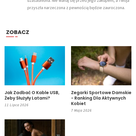
uzasadniona. Nie wahaj się przed jego zakupem, a Twoja
przyszła narzeczona z pewnością będzie zauroczona.
ZOBACZ
Jak Zadbać O Kable USB,
Zegarki Sportowe Damskie
Żeby Służyły Latami?
- Ranking Dla Aktywnych
Kobiet
11 Lipca 2026
7 Maja 2026