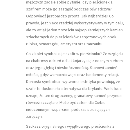
mężczyzn zadaje sobie pytanie, czy pierścionek z
szafirem może go zastąpić podczas oświadczyn?
Odpowiedź jest bardzo prosta. Jak najbardziej! Co
prawda, jest nieco rzadziej wykorzystywany w tym celu,
ale to wciąż jeden z sześciu najpopularniejszych kamieni
szlachetnych do pierścionków zaręczynowych obok
rubinu, szmaragdu, ametystu oraz tanzanitu.
Co z kolei symbolizuje szafir w pierścionku? Ze względu
na chabrowy odcień od lat kojarzy się z nocnym niebem
oraz jego głębią i nieskończonością. Stanowi kamień
miłości, gdyż wzmacnia więzi oraz fundamenty relacji.
Doniosła symbolika i wytworna estetyka powodują, że
szafir to doskonała alternatywa dla brylantu. Wielu ludzi
uznaje, że ten drogocenny, granatowy kamień przynosi
również szczęście. Może być zatem dla Ciebie
nieocenionym wsparciem podczas stresujących
zaręczyn.
Szukasz oryginalnego i wyjątkowego pierścionka z