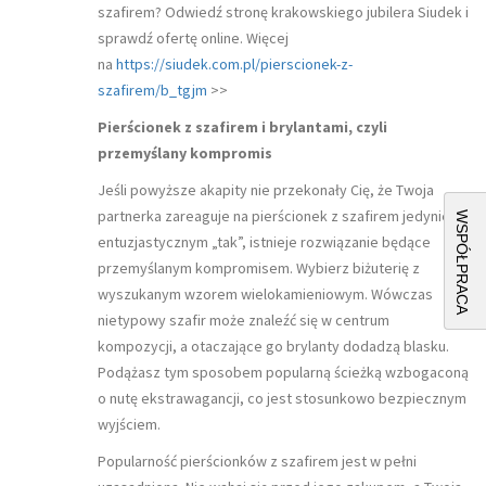
szafirem? Odwiedź stronę krakowskiego jubilera Siudek i
sprawdź ofertę online. Więcej
na
https://siudek.com.pl/pierscionek-z-
szafirem/b_tgjm
>>
Pierścionek z szafirem i brylantami, czyli
przemyślany kompromis
Jeśli powyższe akapity nie przekonały Cię, że Twoja
partnerka zareaguje na pierścionek z szafirem jedynie
WSPÓŁPRACA
entuzjastycznym „tak”, istnieje rozwiązanie będące
przemyślanym kompromisem. Wybierz biżuterię z
wyszukanym wzorem wielokamieniowym. Wówczas
nietypowy szafir może znaleźć się w centrum
kompozycji, a otaczające go brylanty dodadzą blasku.
Podążasz tym sposobem popularną ścieżką wzbogaconą
o nutę ekstrawagancji, co jest stosunkowo bezpiecznym
wyjściem.
Popularność pierścionków z szafirem jest w pełni