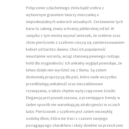
Połączenie szlachetnego złota bądź srebra z
wytwornym granatem tworzy mieszankę o
niepodważalnych walorach wizualnych. Zestawienie tych
barw to zabieg znany w branży jubilerskiej od lat. W
związku z tym można wysnuć wniosek, że srebrne oraz
złote pierścionki z szafirem cieszą się zainteresowaniem
kobiet od bardzo dawna. Choć ich popularność
nieustannie wzrasta, wciąż stanowią pewnego rodzaju
hołd dla oryginalności. Ich unikalny wygląd powoduje, że
łatwo dzięki nim wyróżnić się z tłumu. Są zatem
doskonałą propozycją dla pań, które nade wszystko
przedkładają unikalność oraz nieszablonowe
rozwiązania, a także chętnie wytyczają nowe ścieżki.
Elegancja jest ponadczasowa, a przemijające trendy w
żaden sposób nie warunkują jej atrakcyjności w oczach
ludzi. Pierścionek z szafirem jest zatem niezwykłą
ozdobą dłoni, która nie traci z czasem swojego
pociągającego charakteru i służy dzielnie na przestrzeni