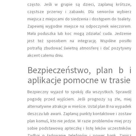
często. Jeśli w grupie są dzieci, zaplanuj krótsze,
częstsze przerwy i zabawki. Dla seniorów wybierz
miejsca z miejscami do siedzenia i dostępem do toalety.
Zapewnij wygodne miejsce na odpoczynek wieczorem.
Mała poduszka lub koc mogą zdziałać cuda. Jedzenie
jest też sposobem na integrację. Wspólne posiłki
potrafią zbudować świetną atmosferę i dać pozytywny
akcent całemu dniu.
Bezpieczeństwo, plan b i
aplikacje pomocne w trasie
Bezpieczny wyjazd to spokój dla wszystkich. Sprawdź
pogodę przed wyjściem. Jeśli prognozy są złe, miej
alternatywne atrakcje w mieście. Ustal plan B na wypadek
deszczu lub awarii. Zaplanuj punkty kontaktowe i zostaw
plan komuś, kto nie jedzie. W razie problemów miej przy
sobie podstawową apteczkę i listę leków uczestników.
Zadbaj o ładowanie telefonów i power bank. Zapisz