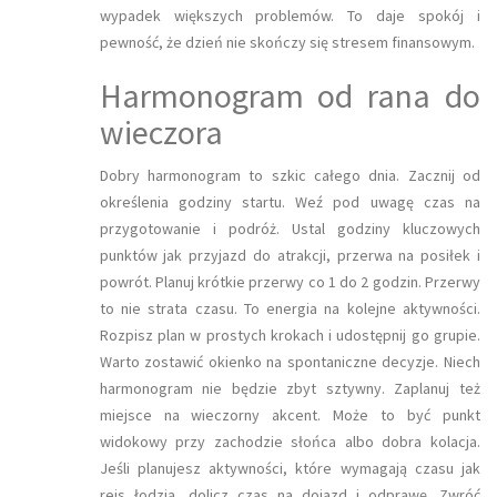
wypadek większych problemów. To daje spokój i
pewność, że dzień nie skończy się stresem finansowym.
Harmonogram od rana do
wieczora
Dobry harmonogram to szkic całego dnia. Zacznij od
określenia godziny startu. Weź pod uwagę czas na
przygotowanie i podróż. Ustal godziny kluczowych
punktów jak przyjazd do atrakcji, przerwa na posiłek i
powrót. Planuj krótkie przerwy co 1 do 2 godzin. Przerwy
to nie strata czasu. To energia na kolejne aktywności.
Rozpisz plan w prostych krokach i udostępnij go grupie.
Warto zostawić okienko na spontaniczne decyzje. Niech
harmonogram nie będzie zbyt sztywny. Zaplanuj też
miejsce na wieczorny akcent. Może to być punkt
widokowy przy zachodzie słońca albo dobra kolacja.
Jeśli planujesz aktywności, które wymagają czasu jak
rejs łodzią, dolicz czas na dojazd i odprawę. Zwróć