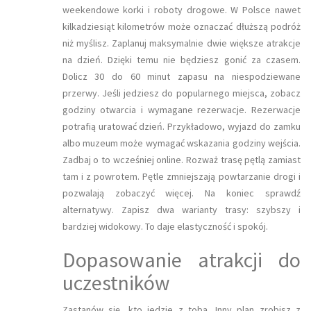
weekendowe korki i roboty drogowe. W Polsce nawet
kilkadziesiąt kilometrów może oznaczać dłuższą podróż
niż myślisz. Zaplanuj maksymalnie dwie większe atrakcje
na dzień. Dzięki temu nie będziesz gonić za czasem.
Dolicz 30 do 60 minut zapasu na niespodziewane
przerwy. Jeśli jedziesz do popularnego miejsca, zobacz
godziny otwarcia i wymagane rezerwacje. Rezerwacje
potrafią uratować dzień. Przykładowo, wyjazd do zamku
albo muzeum może wymagać wskazania godziny wejścia.
Zadbaj o to wcześniej online. Rozważ trasę pętlą zamiast
tam i z powrotem. Pętle zmniejszają powtarzanie drogi i
pozwalają zobaczyć więcej. Na koniec sprawdź
alternatywy. Zapisz dwa warianty trasy: szybszy i
bardziej widokowy. To daje elastyczność i spokój.
Dopasowanie atrakcji do
uczestników
Zastanów się, kto jedzie z tobą. Inny plan zrobisz z