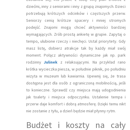
dziećmi, inny z seniorami i inny z grupą znajomych. Dzieci
potrzebują krótszych odcinków i częstszych przerw.
Seniorzy cenią krótsze spacery i mniej stromych
podejść. Znajomi mogą chcieć aktywności bardziej
wymagających. Zrób prostą ankietę w grupie. Zapytaj o
tempo, ulubione rzeczy i niechęci. Ustal priorytety. Gdy
masz listę, dobierz atrakcje tak by każdy miał swój
moment. Połącz aktywności dynamiczne jak np. park
rodzinny
Julinek
z relaksującymi. Na przykład rano
krótka wycieczka piesza, w południe piknik, po południu
wizyta w muzeum lub kawiarnia. Upewnij się, że trasa
dostępna jest dla osób z ograniczoną mobilnością, jeśli
to konieczne. Sprawdź czy miejsca mają udogodnienia
jak toalety i miejsca odpoczynku. Ustalenie tempa i
przerw daje komfort i dobrą atmosferę. Dzięki temu nikt
nie zostanie z tyłu, a dzień będzie miał płynny rytm.
Budżet i koszty na cały