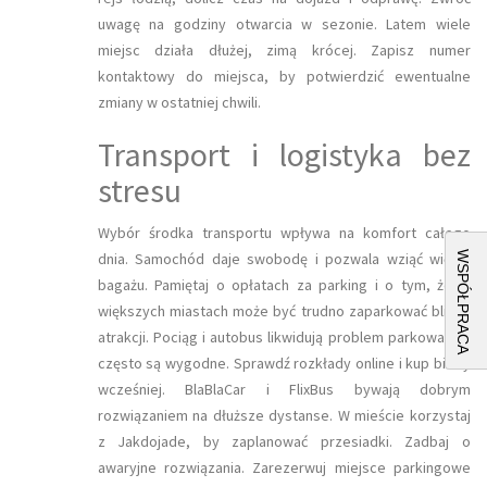
uwagę na godziny otwarcia w sezonie. Latem wiele
miejsc działa dłużej, zimą krócej. Zapisz numer
kontaktowy do miejsca, by potwierdzić ewentualne
zmiany w ostatniej chwili.
Transport i logistyka bez
stresu
Wybór środka transportu wpływa na komfort całego
WSPÓŁPRACA
dnia. Samochód daje swobodę i pozwala wziąć więcej
bagażu. Pamiętaj o opłatach za parking i o tym, że w
większych miastach może być trudno zaparkować blisko
atrakcji. Pociąg i autobus likwidują problem parkowania i
często są wygodne. Sprawdź rozkłady online i kup bilety
wcześniej. BlaBlaCar i FlixBus bywają dobrym
rozwiązaniem na dłuższe dystanse. W mieście korzystaj
z Jakdojade, by zaplanować przesiadki. Zadbaj o
awaryjne rozwiązania. Zarezerwuj miejsce parkingowe