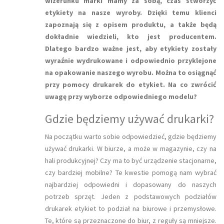
wizerunku marki mamy za sobą, czas stworzyć
etykiety na nasze wyroby. Dzięki temu klienci
zapoznają się z opisem produktu, a także będą
dokładnie wiedzieli, kto jest producentem.
Dlatego bardzo ważne jest, aby etykiety zostały
wyraźnie wydrukowane i odpowiednio przyklejone
na opakowanie naszego wyrobu. Można to osiągnąć
przy pomocy drukarek do etykiet. Na co zwrócić
uwagę przy wyborze odpowiedniego modelu?
Gdzie będziemy używać drukarki?
Na początku warto sobie odpowiedzieć, gdzie będziemy
używać drukarki. W biurze, a może w magazynie, czy na
hali produkcyjnej? Czy ma to być urządzenie stacjonarne,
czy bardziej mobilne? Te kwestie pomogą nam wybrać
najbardziej odpowiedni i dopasowany do naszych
potrzeb sprzęt. Jeden z podstawowych podziałów
drukarek etykiet to podział na biurowe i przemysłowe.
Te, które są przeznaczone do biur, z reguły są mniejsze.