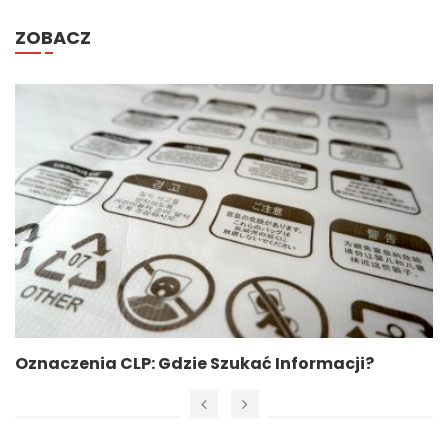
ZOBACZ
nia CLP: Gdzie Szukać Informacji?
Jak Słuc